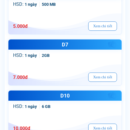
HSD:
1 ngày
500 MB
5.000
đ
Xem chi tiết
D7
HSD:
1 ngày
2GB
7.000
đ
Xem chi tiết
D10
HSD:
1 ngày
6 GB
10.000
đ
Xem chi tiết