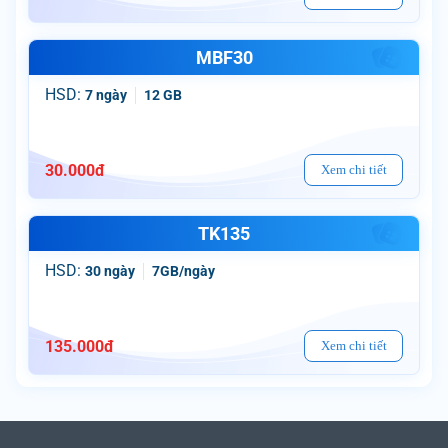
MBF30
HSD:
7 ngày
12 GB
30.000
đ
Xem chi tiết
TK135
HSD:
30 ngày
7GB/ngày
135.000
đ
Xem chi tiết