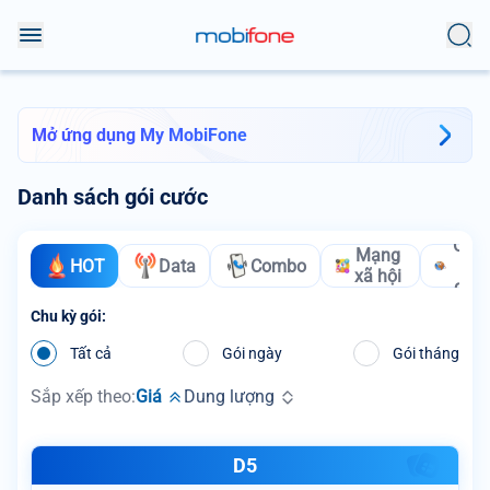
Mở ứng dụng My MobiFone
Danh sách gói cước
Chu
Mạng
HOT
Data
Combo
vù
xã hội
quốc
Chu kỳ gói:
Tất cả
Gói ngày
Gói tháng
Sắp xếp theo:
Giá
Dung lượng
D5